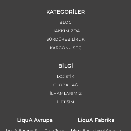
KATEGORİLER
BLOG
HAKKIMIZDA
SÜRDÜREBİLİRLİK
KARGONU SEÇ
BİLGİ
LOJİSTİK
GLOBAL AĞ
İLHAMLARIMIZ
İLETİŞİM
LiquA Avrupa
LiquA Fabrika
LiquA Europe SLU, Calle Jose
Likua Endustriyel Ambalaj