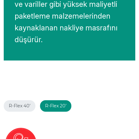
ve variller gibi yüksek maliyetli
paketleme malzemelerinden
kaynaklanan nakliye masrafını
düşürür.
R-Flex 40’
R-Flex 20’