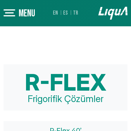
MENU
EN
ES
TR
R-FLEX
Frigorifik Çözümler
R-Flex 40’