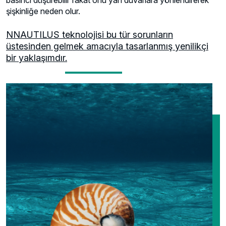
basıncı düşürebilir fakat onu yan duvarlara yönlendirerek
şişkinliğe neden olur.
NNAUTILUS teknolojisi bu tür sorunların
üstesinden gelmek amacıyla tasarlanmış yenilikçi
bir yaklaşımdır.